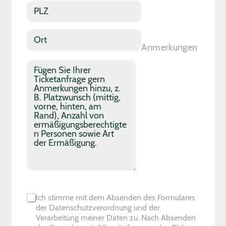
r
*
s
P
*
n
L
u
Z
m
*
O
m
r
Anmerkungen
e
t
r
*
A
*
n
m
e
r
k
u
n
g
e
n
C
Ich stimme mit dem Absenden des Formulares
h
der Datenschutzverordnung und der
e
Verarbeitung meiner Daten zu. Nach Absenden
c