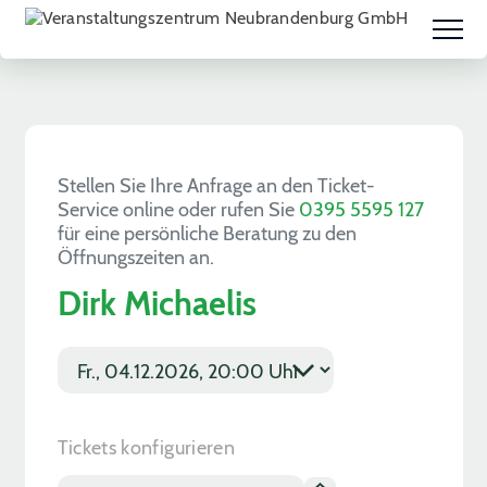
Stellen Sie Ihre Anfrage an den Ticket-
Service online oder rufen Sie
0395 5595 127
für eine persönliche Beratung zu den
Öffnungszeiten an.
Dirk Michaelis
E
v
*
e
E
n
V
t
E
Tickets konfigurieren
d
N
a
T
T