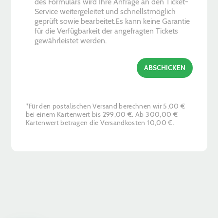
des Formulars wird Ihre Anfrage an den Ticket-
k
Service weitergeleitet und schnellstmöglich
b
geprüft sowie bearbeitet.Es kann keine Garantie
o
für die Verfügbarkeit der angefragten Tickets
x
gewährleistet werden.
e
s
*
ABSCHICKEN
*Für den postalischen Versand berechnen wir 5,00 €
bei einem Kartenwert bis 299,00 €. Ab 300,00 €
Kartenwert betragen die Versandkosten 10,00 €.