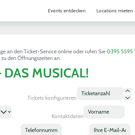
Events entdecken
Locations mieten
age an den Ticket-Service online oder rufen Sie
0395 5595 
 zu den Öffnungszeiten an.
 DAS MUSICAL!
T
i
Tickets konfigurieren
c
k
V
e
o
Kontaktdaten
t
r
a
n
T
E
n
a
e
m