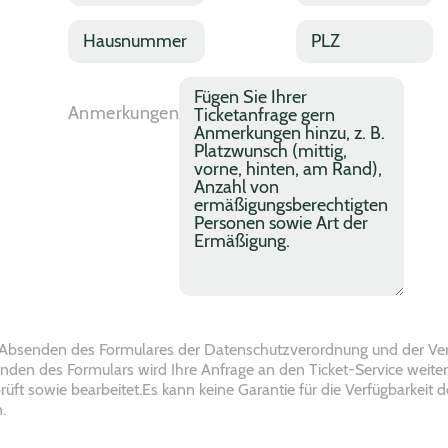
z
m
l
a
a
e
e
H
i
P
h
*
f
a
l
L
l
o
u
*
Z
n
s
A
*
n
n
n
Anmerkungen
u
u
m
m
m
e
m
m
r
e
e
k
r
r
u
*
*
n
g
e
n
Absenden des Formulares der Datenschutzverordnung und der Ver
den des Formulars wird Ihre Anfrage an den Ticket-Service weiter
üft sowie bearbeitet.Es kann keine Garantie für die Verfügbarkeit d
.