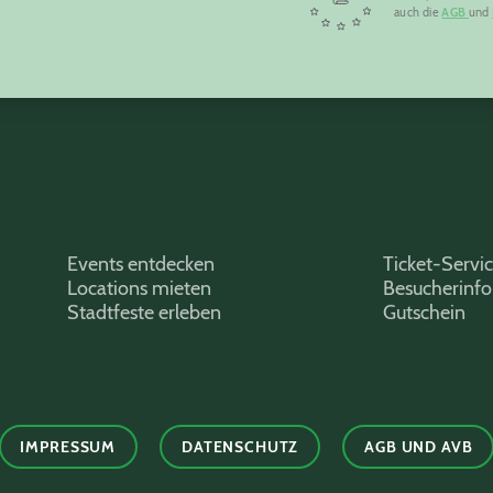
auch die
AGB
und
Events entdecken
Ticket-Servi
Locations mieten
Besucherinf
Stadtfeste erleben
Gutschein
IMPRESSUM
DATENSCHUTZ
AGB UND AVB