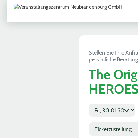
Stellen Sie Ihre Anfr
persönliche Beratung
The Ori
HEROE
E
v
w
e
ä
n
T
h
t
i
l
d
c
e