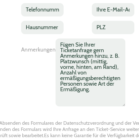
a
n
T
E
n
a
e
m
z
m
l
a
a
e
e
H
i
P
h
*
f
a
l
L
l
o
u
*
Z
n
s
A
*
n
n
n
Anmerkungen
u
u
m
m
m
e
m
m
r
e
e
k
r
r
u
*
*
n
g
e
n
Absenden des Formulares der Datenschutzverordnung und der Ver
den des Formulars wird Ihre Anfrage an den Ticket-Service weiter
üft sowie bearbeitet.Es kann keine Garantie für die Verfügbarkeit d