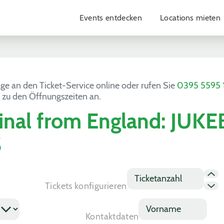
Events entdecken
Locations mieten
age an den Ticket-Service online oder rufen Sie
0395 5595 
 zu den Öffnungszeiten an.
ginal from England: JUK
S
T
i
Tickets konfigurieren
c
k
V
e
o
Kontaktdaten
t
r