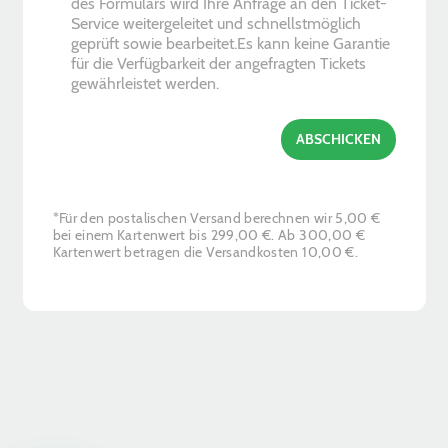
des Formulars wird Ihre Anfrage an den Ticket-
k
Service weitergeleitet und schnellstmöglich
b
geprüft sowie bearbeitet.Es kann keine Garantie
o
für die Verfügbarkeit der angefragten Tickets
x
gewährleistet werden.
e
s
*
ABSCHICKEN
*Für den postalischen Versand berechnen wir 5,00 €
bei einem Kartenwert bis 299,00 €. Ab 300,00 €
Kartenwert betragen die Versandkosten 10,00 €.