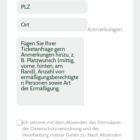
r
*
s
P
*
n
L
u
Z
m
*
O
m
r
Anmerkungen
e
t
r
*
A
*
n
m
e
r
k
u
n
g
e
n
C
Ich stimme mit dem Absenden des Formulares
h
der Datenschutzverordnung und der
e
Verarbeitung meiner Daten zu. Nach Absenden
c