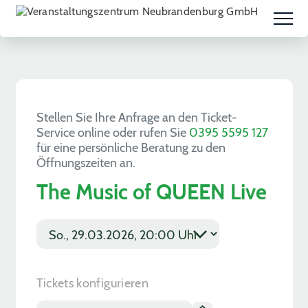
Stellen Sie Ihre Anfrage an den Ticket-
Service online oder rufen Sie
0395 5595 127
für eine persönliche Beratung zu den
Öffnungszeiten an.
The Music of QUEEN Live
E
v
E
e
v
n
e
t
n
Tickets konfigurieren
d
t
a
d
T